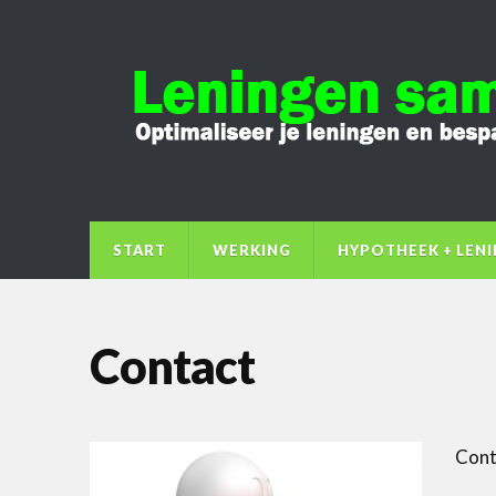
START
WERKING
HYPOTHEEK + LEN
Contact
Cont