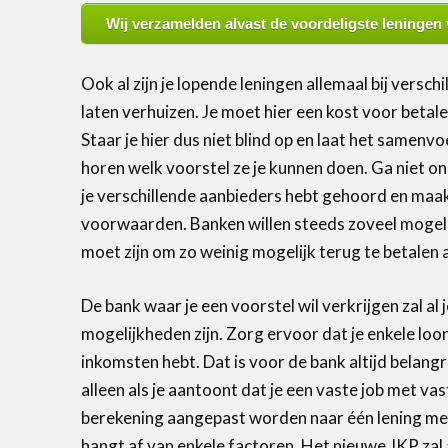
Wij verzamelden alvast de voordeligste leningen 
Ook al zijn je lopende leningen allemaal bij versc
laten verhuizen. Je moet hier een kost voor betale
Staar je hier dus niet blind op en laat het samen
horen welk voorstel ze je kunnen doen. Ga niet on
je verschillende aanbieders hebt gehoord en maak 
voorwaarden. Banken willen steeds zoveel mogeli
moet zijn om zo weinig mogelijk terug te betalen 
De bank waar je een voorstel wil verkrijgen zal al
mogelijkheden zijn. Zorg ervoor dat je enkele lo
inkomsten hebt. Dat is voor de bank altijd belangri
alleen als je aantoont dat je een vaste job met vas
berekening aangepast worden naar één lening met 
hangt af van enkele factoren. Het nieuwe JKP zal